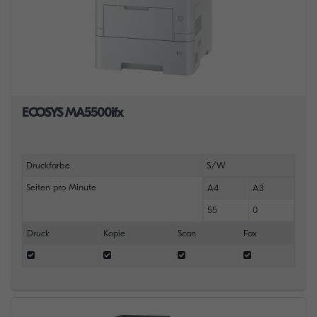
ECOSYS MA5500ifx
Druckfarbe
S/W
Seiten pro Minute
A4
A3
55
0
Druck
Kopie
Scan
Fax