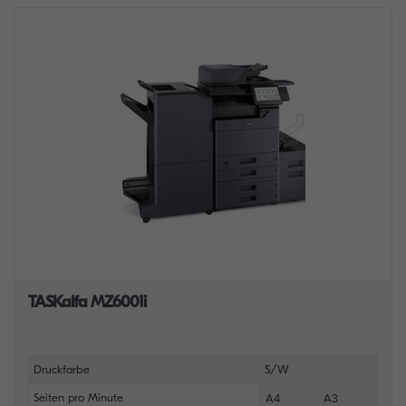
TASKalfa MZ6001i
Druckfarbe
S/W
Seiten pro Minute
A4
A3