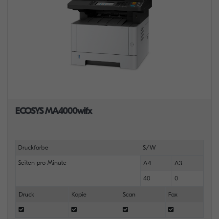
ECOSYS MA4000wifx
Druckfarbe
S/W
Seiten pro Minute
A4
A3
40
0
Druck
Kopie
Scan
Fax