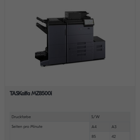
TASKalfa MZ8500i
Druckfarbe
S/W
Seiten pro Minute
A4
A3
85
42