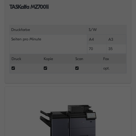
TASKalfa MZ7001i
Druckfarbe
S/W
Seiten pro Minute
A4
A3
70
35
Druck
Kopie
Scan
Fax
opt.