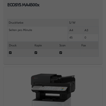
ECOSYS MA4500x
Druckfarbe
S/W
Seiten pro Minute
A4
A3
45
0
Druck
Kopie
Scan
Fax