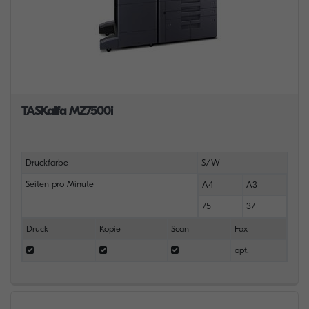
TASKalfa MZ7500i
Druckfarbe
S/W
Seiten pro Minute
A4
A3
75
37
Druck
Kopie
Scan
Fax
opt.