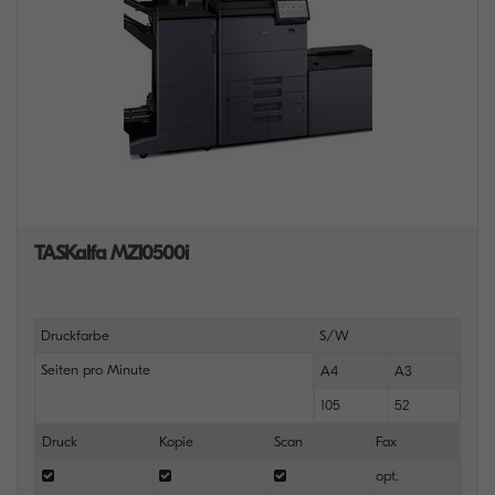
TASKalfa MZ10500i
Druckfarbe
S/W
Seiten pro Minute
A4
A3
105
52
Druck
Kopie
Scan
Fax
opt.