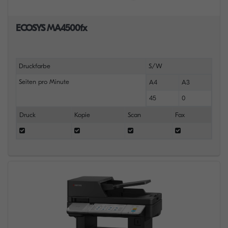
ECOSYS MA4500fx
Druckfarbe
S/W
Seiten pro Minute
A4
A3
45
0
Druck
Kopie
Scan
Fax