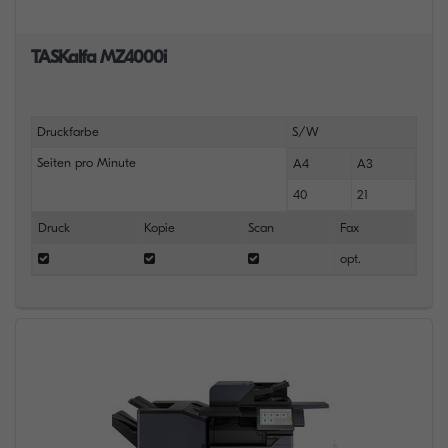
TASKalfa MZ4000i
Druckfarbe
S/W
Seiten pro Minute
A4
A3
40
21
Druck
Kopie
Scan
Fax
opt.