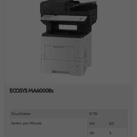
ECOSYS MA6000ifx
Druckfarbe
S/W
Seiten pro Minute
A4
A3
60
0