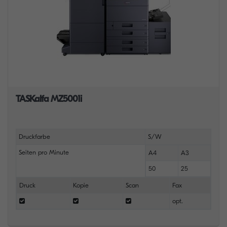
TASKalfa MZ5001i
Druckfarbe
S/W
Seiten pro Minute
A4
A3
50
25
Druck
Kopie
Scan
Fax
opt.