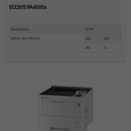
ECOSYS PA4000x
Druckfarbe
S/W
Seiten pro Minute
A4
A3
40
0