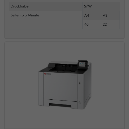
Druckfarbe
S/W
Seiten pro Minute
A4
A3
40
22