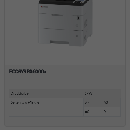
ECOSYS PA6000x
Druckfarbe
S/W
Seiten pro Minute
A4
A3
60
0