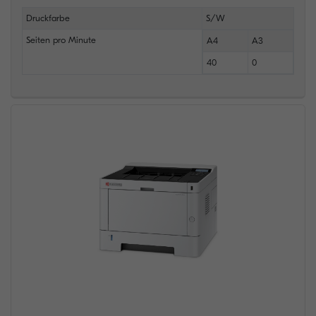
Druckfarbe
S/W
Seiten pro Minute
A4
A3
40
0